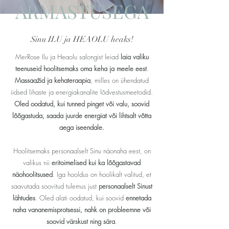
ARMASTUSEGA
Sinu ILU ja HEAOLU heaks!
MerRose Ilu ja Heaolu salongist leiad
laia valiku
teenuseid hoolitsemaks oma keha ja meele eest
.
Massaažid ja kehateraapia
, milles on ühendatud
iidsed lihaste ja energiakanalite lõdvestusmeetodid.
Oled oodatud, kui tunned pinget või valu, soovid
lõõgastuda, saada juurde energiat või lihtsalt võtta
aega iseendale.
Hoolitsemaks personaalselt Sinu näonaha eest, on
valikus nii
eritoimelised kui ka lõõgastavad
näohoolitsused
. Iga hooldus on hoolikalt valitud, et
saavutada soovitud tulemus just
personaalselt Sinust
lähtudes
. Oled alati oodatud, kui soovid
ennetada
naha vananemisprotsessi, nahk on probleemne või
soovid värskust ning sära
.