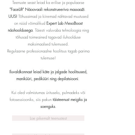
Teenuste seast leiad ka erilise ja populaarse
"FaceLift" Näoovaali rekonstrueeriva massaaži
.
UUS!
Tõhusaimad ja kiiremad nähtavad muutused
on nüüd võimalikud
Expert Lab MesoBoost
näohooldusega
. Täiesti valuvaba tehnoloogia ning
tõhusad toimeained tagavad iluhoolduse
maksimaalsed tulemused.
Regulaarne professionaalne hoolitsus tagab parima
tulemuse!
Iluvaldkonnast leiad käte ja jalgade hoolitsused,
maniküüri, pediküüri ning depilatsiooni
.
Kui oled valmistumas ürituseks, pulmadeks või
fotosessiooniks, siis pakun
täisteenust meigiks ja
soenguks
.
Loe pikemalt teenustest