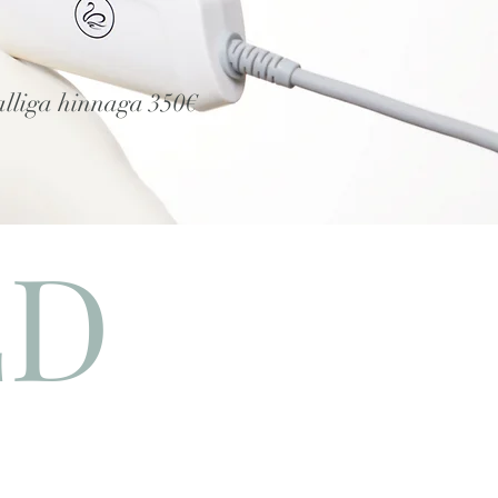
alliga hinnaga 350€
ED