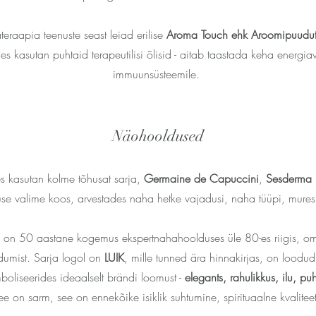
teraapia teenuste seast leiad erilise
Aroma Touch ehk Aroomipuudut
es kasutan puhtaid terapeutilisi õlisid - aitab taastada keha energi
immuunsüsteemile.
Näohooldused
 kasutan kolme tõhusat sarja,
Germaine de Capuccini
,
Sesderma
se valime koos, arvestades naha hetke vajadusi, naha tüüpi, muresi
l on 50 aastane kogemus ekspertnahahoolduses üle 80-es riigis, om
ndumist. Sarja logol on
LUIK
, mille tunned ära hinnakirjas, on loodu
boliseerides ideaalselt brändi loomust -
elegants, rahulikkus, ilu, pu
see on sarm, see on ennekõike isiklik suhtumine, spirituaalne kvalitee