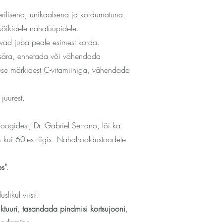
rilisena, unikaalsena ja kordumatuna.
õikidele nahatüüpidele.
htavad juba peale esimest korda.
 sära, ennetada või vähendada
muse märkidest C-vitamiiniga, vähendada
juurest.
gidest, Dr. Gabriel Serrano, lõi ka
 kui 60-es riigis. Nahahooldustoodete
.
s"
.
ikul viisil.
ktuuri
,
tasandada pindmisi kortsujooni
,