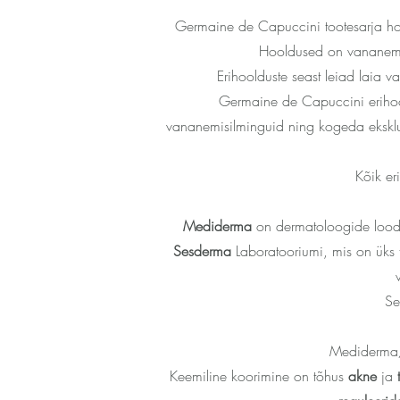
Germaine de Capuccini tootesarja hoo
Hooldused on vananemis
Erihoolduste seast leiad laia v
Germaine de Capuccini erihool
vananemisilminguid ning kogeda eksklus
Kõik er
Mediderma
on dermatoloogide loodu
Sesderma
Laboratooriumi, mis on üks 
Se
Mediderma/ 
Keemiline koorimine on tõhus
akne
ja