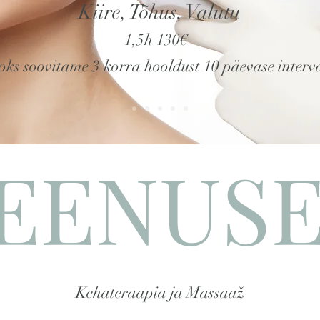
Kiire, Tõhus, Valutu
1,5h 130€
oks soovitame 3 korra hooldust 10 päevase interv
EENUS
Kehateraapia ja Massaaž