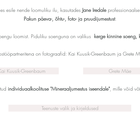
des esile nende loomuliku ilu, kasutades
Jane Iredale
professionaalset
Pakun päeva-, õhtu-, foto- ja pruudijumestust
.
soengu loomist. Piduliku soenguna on valikus
kerge kinnine soeng, k
stööpartneritena on fotograafid: Kai Kuusik-Greenbaum ja Grete 
Kai Kuusik-Greenbaum
Grete Mäe
atud
individuaalkoolituse "Mineraaljumestus iseendale"
, mille võid v
Teenuste valik ja kirjeldused