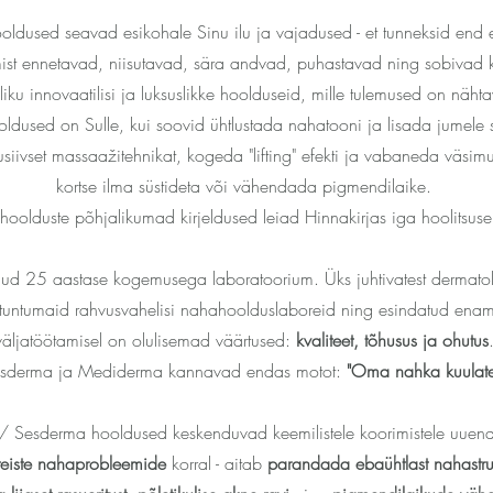
ldused seavad esikohale Sinu ilu ja vajadused - et tunneksid end e
t ennetavad, niisutavad, sära andvad, puhastavad ning sobivad k
aliku innovaatilisi ja luksuslikke hoolduseid, mille tulemused on nä
dused on Sulle, kui soovid ühtlustada nahatooni ja lisada jumele
iivset massaažitehnikat, kogeda "lifting" efekti ja vabaneda väsi
kortse ilma süstideta või vähendada pigmendilaike.
ihoolduste põhjalikumad kirjeldused leiad Hinnakirjas iga hoolitsuse 
d 25 aastase kogemusega laboratoorium. Üks juhtivatest dermatoloo
tuntumaid rahvusvahelisi nahahoolduslaboreid ning esindatud enam
väljatöötamisel on olulisemad väärtused:
kvaliteet, tõhusus ja ohutus
sderma ja Mediderma kannavad endas motot:
"Oma nahka kuulate
Sesderma hooldused keskenduvad keemilistele koorimistele uuendusl
teiste nahaprobleemide
korral - aitab
parandada ebaühtlast nahastru