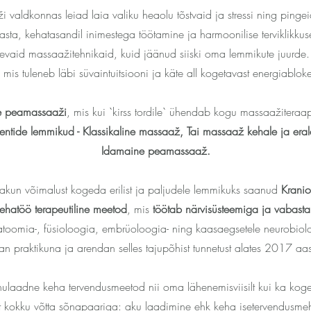
 valdkonnas leiad laia valiku heaolu tõstvaid ja stressi ning pinge
a, kehatasandil inimestega töötamine ja harmoonilise terviklikku
vaid massaažitehnikaid, kuid jäänud siiski oma lemmikute juurde.
 mis tuleneb läbi süvaintuitsiooni ja käte all kogetavast energiablok
rde peamassaaži
, mis kui `kirss tordile` ühendab kogu massaažiteraap
ientide lemmikud - Klassikaline massaaž, Tai massaaž kehale ja era
Idamaine peamassaaž.
kun võimalust kogeda erilist ja paljudele lemmikuks saanud
K
ranio
ehatöö terapeutiline meetod
, mis
töötab närvisüsteemiga ja vabast
omia-, füsioloogia, embrüoloogia- ning kaasaegsetele neurobioloog
an praktikuna ja arendan selles tajupõhist tunnetust alates 2017 aas
nulaadne keha tervendusmeetod nii oma lähenemisviisilt kui ka koge
lt kokku võtta sõnapaariga: aku laadimine ehk keha isetervendusme