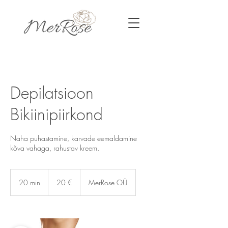
Depilatsioon
Bikiinipiirkond
Naha puhastamine, karvade eemaldamine
kõva vahaga, rahustav kreem.
20
eurot
20 min
2
20 €
MerRose OÜ
0
m
i
n