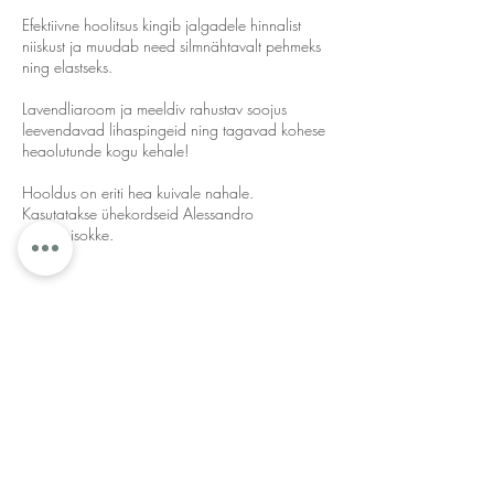
Efektiivne hoolitsus kingib jalgadele hinnalist
niiskust ja muudab need silmnähtavalt pehmeks
ning elastseks.
Lavendliaroom ja meeldiv rahustav soojus
leevendavad lihaspingeid ning tagavad kohese
heaolutunde kogu kehale!
Hooldus on eriti hea kuivale nahale.
Kasutatakse ühekordseid Alessandro
parafiinisokke.