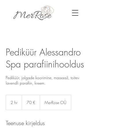
Pediküür Alessandro
Spa parafiinihooldus
Pediküür, jalgade koorimine, massaaž, toitev
lavendli parafiin, kreem.
70
eurot
2 hr
2
70 €
MerRose OÜ
h
r
Teenuse kirjeldus