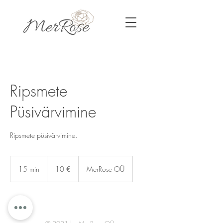
Ripsmete
Püsivärvimine
Ripsmete püsivärvimine.
10
eurot
15 min
1
10 €
MerRose OÜ
5
m
i
n